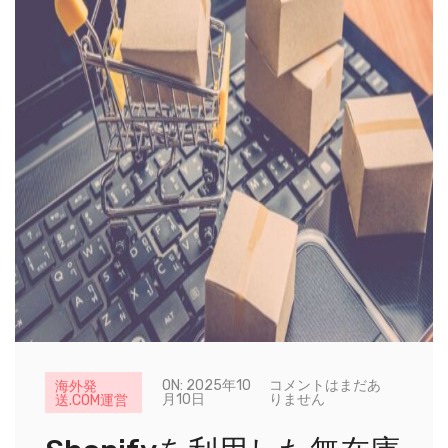
ON: 2025年10
コメントはまだあ
海外発
月10日
りません
送.COM運営